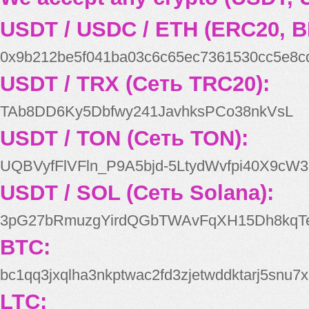
USDT / USDC / ETH (ERC20, B
0x9b212be5f041ba03c6c65ec7361530cc5e8c
USDT / TRX (Сеть TRC20):
TAb8DD6Ky5Dbfwy241JavhksPCo38nkVsL
USDT / TON (Сеть TON):
UQBVyfFlVFln_P9A5bjd-5LtydWvfpi40X9cW3
USDT / SOL (Сеть Solana):
3pG27bRmuzgYirdQGbTWAvFqXH15Dh8kqT
BTC:
bc1qq3jxqlha3nkptwac2fd3zjetwddktarj5snu7x
LTC: