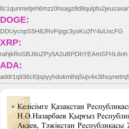
ltc1qunmetjeh6mzz0hsagz8d8qulpfu2jeuzaxa
DOGE:
DDUycnpS5H8JRvFipgc3yoKu2fY4uUxcFG
XRP:
rahjkRoSBJ6oZPy5A2uBPDbYEAmSFHL6nh
ADA:
addr1q936cl0jspyyhdukmlhq5ujv4x3thuynetr