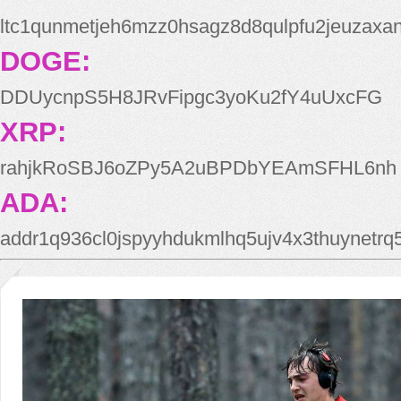
ltc1qunmetjeh6mzz0hsagz8d8qulpfu2jeuzaxa
DOGE:
DDUycnpS5H8JRvFipgc3yoKu2fY4uUxcFG
XRP:
rahjkRoSBJ6oZPy5A2uBPDbYEAmSFHL6nh
ADA:
addr1q936cl0jspyyhdukmlhq5ujv4x3thuynetr