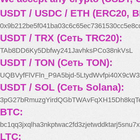
USDT / USDC / ETH (ERC20, B
0x9b212be5f041ba03c6c65ec7361530cc5e8c
USDT / TRX (Сеть TRC20):
TAb8DD6Ky5Dbfwy241JavhksPCo38nkVsL
USDT / TON (Сеть TON):
UQBVyfFlVFln_P9A5bjd-5LtydWvfpi40X9cW3
USDT / SOL (Сеть Solana):
3pG27bRmuzgYirdQGbTWAvFqXH15Dh8kqT
BTC:
bc1qq3jxqlha3nkptwac2fd3zjetwddktarj5snu7x
LTC: