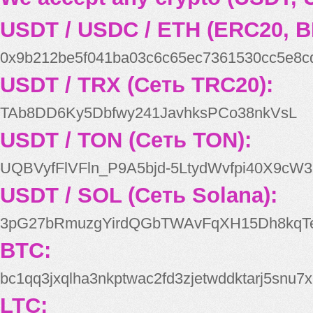
USDT / USDC / ETH (ERC20, B
0x9b212be5f041ba03c6c65ec7361530cc5e8c
USDT / TRX (Сеть TRC20):
TAb8DD6Ky5Dbfwy241JavhksPCo38nkVsL
USDT / TON (Сеть TON):
UQBVyfFlVFln_P9A5bjd-5LtydWvfpi40X9cW3
USDT / SOL (Сеть Solana):
3pG27bRmuzgYirdQGbTWAvFqXH15Dh8kqT
BTC:
bc1qq3jxqlha3nkptwac2fd3zjetwddktarj5snu7x
LTC: