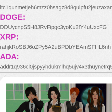
ltc1qunmetjeh6mzz0hsagz8d8qulpfu2jeuzaxa
DOGE:
DDUycnpS5H8JRvFipgc3yoKu2fY4uUxcFG
XRP:
rahjkRoSBJ6oZPy5A2uBPDbYEAmSFHL6nh
ADA:
addr1q936cl0jspyyhdukmlhq5ujv4x3thuynetr