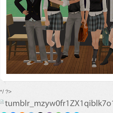
*/ ?>