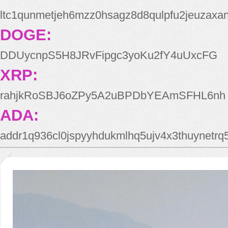
ltc1qunmetjeh6mzz0hsagz8d8qulpfu2jeuzaxa
DOGE:
DDUycnpS5H8JRvFipgc3yoKu2fY4uUxcFG
XRP:
rahjkRoSBJ6oZPy5A2uBPDbYEAmSFHL6nh
ADA:
addr1q936cl0jspyyhdukmlhq5ujv4x3thuynetr