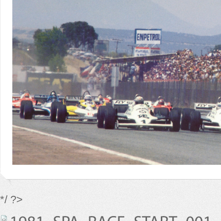
*/ ?>