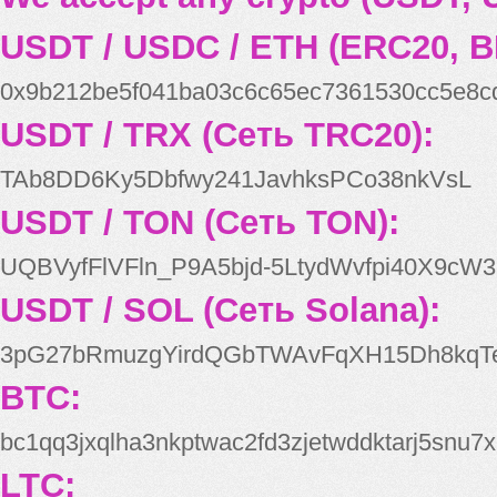
USDT / USDC / ETH (ERC20, B
0x9b212be5f041ba03c6c65ec7361530cc5e8c
USDT / TRX (Сеть TRC20):
TAb8DD6Ky5Dbfwy241JavhksPCo38nkVsL
USDT / TON (Сеть TON):
UQBVyfFlVFln_P9A5bjd-5LtydWvfpi40X9cW3
USDT / SOL (Сеть Solana):
3pG27bRmuzgYirdQGbTWAvFqXH15Dh8kqT
BTC:
bc1qq3jxqlha3nkptwac2fd3zjetwddktarj5snu7x
LTC: