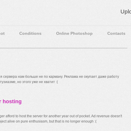
Upl
ot
Conditions
Online Photoshop
Contacts
 сервера нам больше не по карману. Реклама не окупает даже работу
узиазме, но этого уже не хватит :(
r hosting
r afford to host the server for another year out of pocket. Ad revenue doesn't
ect alive on pure enthusiasm, but that is no longer enough :(