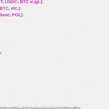
, USDC, BTC и др.):
TC, etc.):
Base, POL):
9
xfx98cyzhd85hwz82d7veqa6xa3lah2vkwhreh3x96rfgksqff5sp