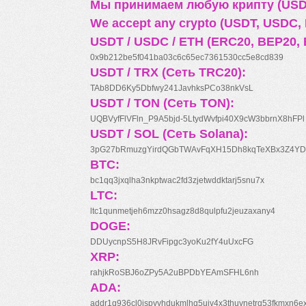
Мы принимаем любую крипту (USDT
We accept any crypto (USDT, USDC, B
USDT / USDC / ETH (ERC20, BEP20, 
0x9b212be5f041ba03c6c65ec7361530cc5e8cd839
USDT / TRX (Сеть TRC20):
TAb8DD6Ky5Dbfwy241JavhksPCo38nkVsL
USDT / TON (Сеть TON):
UQBVyfFlVFln_P9A5bjd-5LtydWvfpi40X9cW3bbrnX8hFPl
USDT / SOL (Сеть Solana):
3pG27bRmuzgYirdQGbTWAvFqXH15Dh8kqTeXBx3Z4YD
BTC:
bc1qq3jxqlha3nkptwac2fd3zjetwddktarj5snu7x
LTC:
ltc1qunmetjeh6mzz0hsagz8d8qulpfu2jeuzaxany4
DOGE:
DDUycnpS5H8JRvFipgc3yoKu2fY4uUxcFG
XRP:
rahjkRoSBJ6oZPy5A2uBPDbYEAmSFHL6nh
ADA:
addr1q936cl0jspyyhdukmlhq5ujv4x3thuynetrq53fkmxn6e