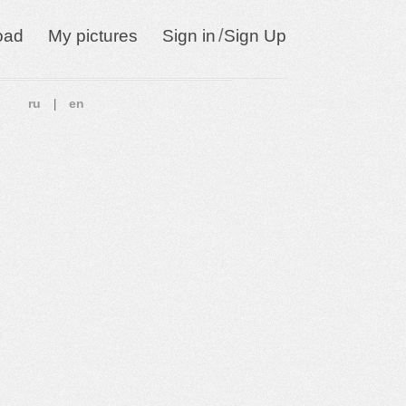
/
oad
My pictures
Sign in
Sign Up
ru
en
|