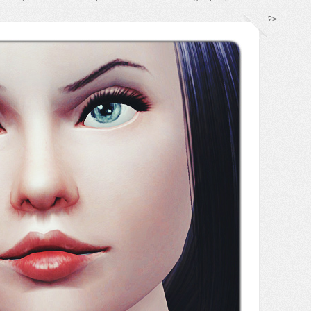
*/ ?>