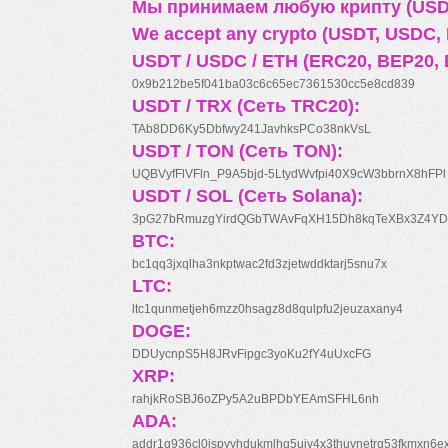
Мы принимаем любую крипту (USDT
We accept any crypto (USDT, USDC, B
USDT / USDC / ETH (ERC20, BEP20, 
0x9b212be5f041ba03c6c65ec7361530cc5e8cd839
USDT / TRX (Сеть TRC20):
TAb8DD6Ky5Dbfwy241JavhksPCo38nkVsL
USDT / TON (Сеть TON):
UQBVyfFlVFln_P9A5bjd-5LtydWvfpi40X9cW3bbrnX8hFPl
USDT / SOL (Сеть Solana):
3pG27bRmuzgYirdQGbTWAvFqXH15Dh8kqTeXBx3Z4YD
BTC:
bc1qq3jxqlha3nkptwac2fd3zjetwddktarj5snu7x
LTC:
ltc1qunmetjeh6mzz0hsagz8d8qulpfu2jeuzaxany4
DOGE:
DDUycnpS5H8JRvFipgc3yoKu2fY4uUxcFG
XRP:
rahjkRoSBJ6oZPy5A2uBPDbYEAmSFHL6nh
ADA:
addr1q936cl0jspyyhdukmlhq5ujv4x3thuynetrq53fkmxn6e