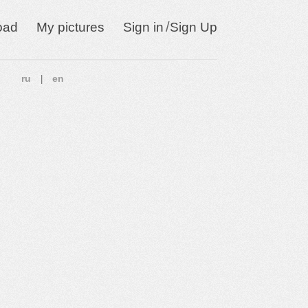
/
oad
My pictures
Sign in
Sign Up
ru
en
|