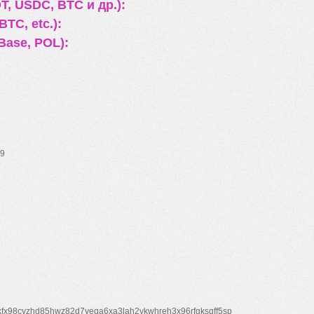
, USDC, BTC и др.):
TC, etc.):
Base, POL):
9
xfx98cyzhd85hwz82d7veqa6xa3lah2vkwhreh3x96rfgksqff5sp