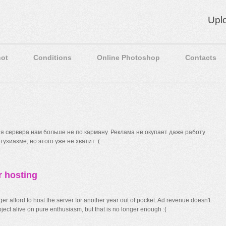
Upl
ot
Conditions
Online Photoshop
Contacts
 сервера нам больше не по карману. Реклама не окупает даже работу
узиазме, но этого уже не хватит :(
r hosting
r afford to host the server for another year out of pocket. Ad revenue doesn't
ect alive on pure enthusiasm, but that is no longer enough :(