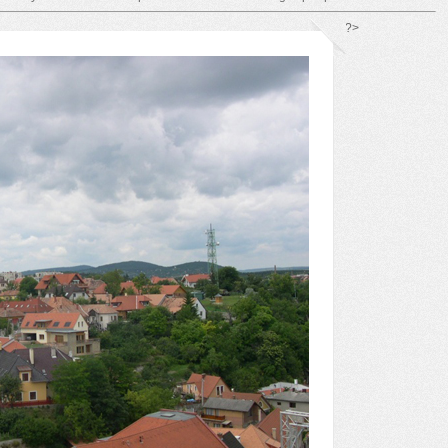
*/ ?>