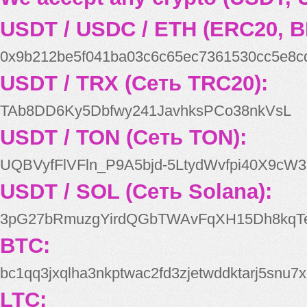
USDT / USDC / ETH (ERC20, B
0x9b212be5f041ba03c6c65ec7361530cc5e8c
USDT / TRX (Сеть TRC20):
TAb8DD6Ky5Dbfwy241JavhksPCo38nkVsL
USDT / TON (Сеть TON):
UQBVyfFlVFln_P9A5bjd-5LtydWvfpi40X9cW3
USDT / SOL (Сеть Solana):
3pG27bRmuzgYirdQGbTWAvFqXH15Dh8kqT
BTC:
bc1qq3jxqlha3nkptwac2fd3zjetwddktarj5snu7x
LTC: