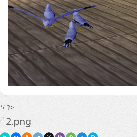
*/ ?>