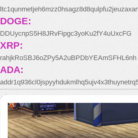
ltc1qunmetjeh6mzz0hsagz8d8qulpfu2jeuzaxa
DOGE:
DDUycnpS5H8JRvFipgc3yoKu2fY4uUxcFG
XRP:
rahjkRoSBJ6oZPy5A2uBPDbYEAmSFHL6nh
ADA:
addr1q936cl0jspyyhdukmlhq5ujv4x3thuynetr