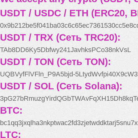
USDT / USDC / ETH (ERC20, B
0x9b212be5f041ba03c6c65ec7361530cc5e8c
USDT / TRX (Сеть TRC20):
TAb8DD6Ky5Dbfwy241JavhksPCo38nkVsL
USDT / TON (Сеть TON):
UQBVyfFlVFln_P9A5bjd-5LtydWvfpi40X9cW3
USDT / SOL (Сеть Solana):
3pG27bRmuzgYirdQGbTWAvFqXH15Dh8kqT
BTC:
bc1qq3jxqlha3nkptwac2fd3zjetwddktarj5snu7x
LTC: