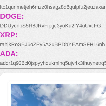
ltc1qunmetjeh6mzz0hsagz8d8qulpfu2jeuzaxa
DOGE:
DDUycnpS5H8JRvFipgc3yoKu2fY4uUxcFG
XRP:
rahjkRoSBJ6oZPy5A2uBPDbYEAmSFHL6nh
ADA:
addr1q936cl0jspyyhdukmlhq5ujv4x3thuynetr