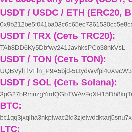
USDT / USDC / ETH (ERC20, B
0x9b212be5f041ba03c6c65ec7361530cc5e8c
USDT / TRX (Сеть TRC20):
TAb8DD6Ky5Dbfwy241JavhksPCo38nkVsL
USDT / TON (Сеть TON):
UQBVyfFlVFln_P9A5bjd-5LtydWvfpi40X9cW3
USDT / SOL (Сеть Solana):
3pG27bRmuzgYirdQGbTWAvFqXH15Dh8kqT
BTC:
bc1qq3jxqlha3nkptwac2fd3zjetwddktarj5snu7x
LTC: