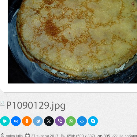
yulya.julls
27 января 2017
65kb (500 x 387)
895
Не добав