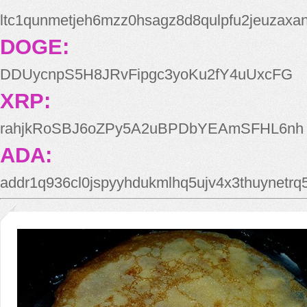
ltc1qunmetjeh6mzz0hsagz8d8qulpfu2jeuzaxa
DOGE:
DDUycnpS5H8JRvFipgc3yoKu2fY4uUxcFG
XRP:
rahjkRoSBJ6oZPy5A2uBPDbYEAmSFHL6nh
ADA:
addr1q936cl0jspyyhdukmlhq5ujv4x3thuynetr