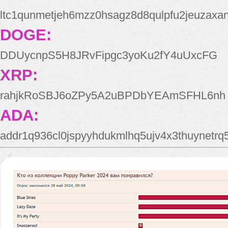
ltc1qunmetjeh6mzz0hsagz8d8qulpfu2jeuzaxa
DOGE:
DDUycnpS5H8JRvFipgc3yoKu2fY4uUxcFG
XRP:
rahjkRoSBJ6oZPy5A2uBPDbYEAmSFHL6nh
ADA:
addr1q936cl0jspyyhdukmlhq5ujv4x3thuynetr