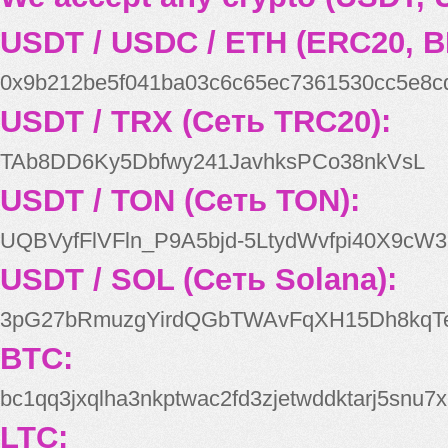
USDT / USDC / ETH (ERC20, B
0x9b212be5f041ba03c6c65ec7361530cc5e8c
USDT / TRX (Сеть TRC20):
TAb8DD6Ky5Dbfwy241JavhksPCo38nkVsL
USDT / TON (Сеть TON):
UQBVyfFlVFln_P9A5bjd-5LtydWvfpi40X9cW3
USDT / SOL (Сеть Solana):
3pG27bRmuzgYirdQGbTWAvFqXH15Dh8kqT
BTC:
bc1qq3jxqlha3nkptwac2fd3zjetwddktarj5snu7x
LTC: