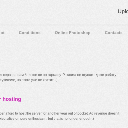
Upl
ot
Conditions
Online Photoshop
Contacts
 сервера нам больше не по карману. Реклама не окупает даже работу
узиазме, но этого уже не хватит :(
r hosting
r afford to host the server for another year out of pocket. Ad revenue doesn't
ect alive on pure enthusiasm, but that is no longer enough :(