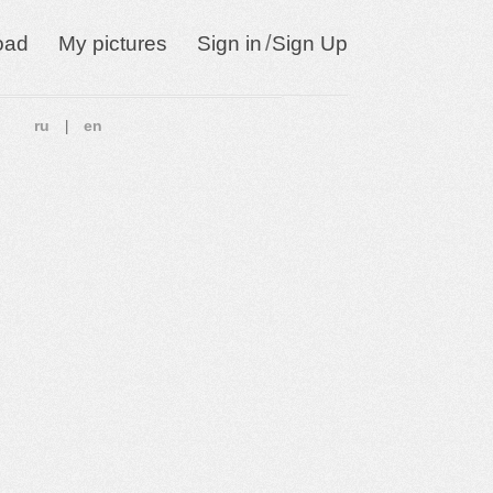
/
oad
My pictures
Sign in
Sign Up
ru
en
|