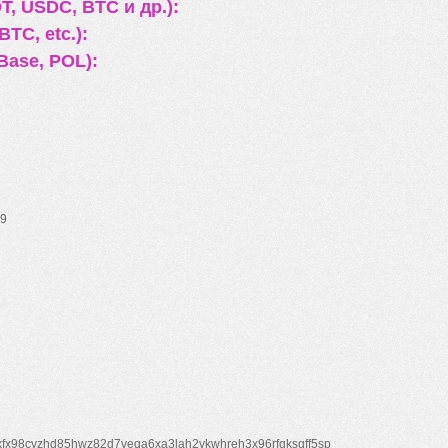
, USDC, BTC и др.):
TC, etc.):
Base, POL):
9
xfx98cyzhd85hwz82d7veqa6xa3lah2vkwhreh3x96rfgksqff5sp