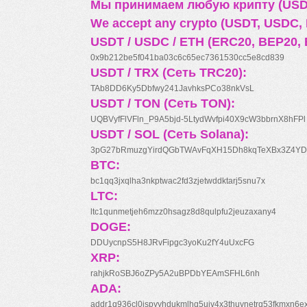
Мы принимаем любую крипту (USDT
We accept any crypto (USDT, USDC, B
USDT / USDC / ETH (ERC20, BEP20, 
0x9b212be5f041ba03c6c65ec7361530cc5e8cd839
USDT / TRX (Сеть TRC20):
TAb8DD6Ky5Dbfwy241JavhksPCo38nkVsL
USDT / TON (Сеть TON):
UQBVyfFlVFln_P9A5bjd-5LtydWvfpi40X9cW3bbrnX8hFPl
USDT / SOL (Сеть Solana):
3pG27bRmuzgYirdQGbTWAvFqXH15Dh8kqTeXBx3Z4YD
BTC:
bc1qq3jxqlha3nkptwac2fd3zjetwddktarj5snu7x
LTC:
ltc1qunmetjeh6mzz0hsagz8d8qulpfu2jeuzaxany4
DOGE:
DDUycnpS5H8JRvFipgc3yoKu2fY4uUxcFG
XRP:
rahjkRoSBJ6oZPy5A2uBPDbYEAmSFHL6nh
ADA:
addr1q936cl0jspyyhdukmlhq5ujv4x3thuynetrq53fkmxn6e