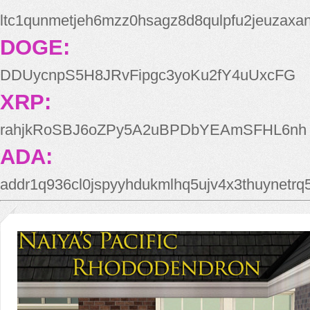
ltc1qunmetjeh6mzz0hsagz8d8qulpfu2jeuzaxa
DOGE:
DDUycnpS5H8JRvFipgc3yoKu2fY4uUxcFG
XRP:
rahjkRoSBJ6oZPy5A2uBPDbYEAmSFHL6nh
ADA:
addr1q936cl0jspyyhdukmlhq5ujv4x3thuynetr