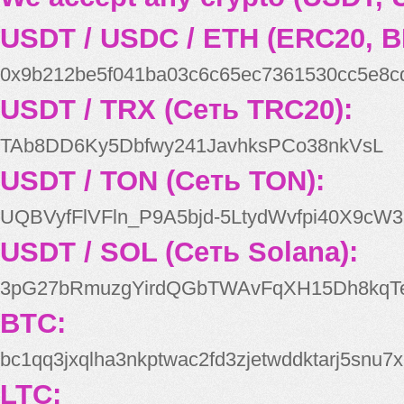
USDT / USDC / ETH (ERC20, B
0x9b212be5f041ba03c6c65ec7361530cc5e8c
USDT / TRX (Сеть TRC20):
TAb8DD6Ky5Dbfwy241JavhksPCo38nkVsL
USDT / TON (Сеть TON):
UQBVyfFlVFln_P9A5bjd-5LtydWvfpi40X9cW3
USDT / SOL (Сеть Solana):
3pG27bRmuzgYirdQGbTWAvFqXH15Dh8kqT
BTC:
bc1qq3jxqlha3nkptwac2fd3zjetwddktarj5snu7x
LTC: