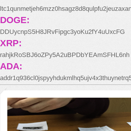
ltc1qunmetjeh6mzz0hsagz8d8qulpfu2jeuzaxa
DOGE:
DDUycnpS5H8JRvFipgc3yoKu2fY4uUxcFG
XRP:
rahjkRoSBJ6oZPy5A2uBPDbYEAmSFHL6nh
ADA:
addr1q936cl0jspyyhdukmlhq5ujv4x3thuynetr