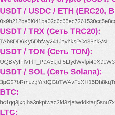
USDT / USDC / ETH (ERC20, B
0x9b212be5f041ba03c6c65ec7361530cc5e8c
USDT / TRX (Сеть TRC20):
TAb8DD6Ky5Dbfwy241JavhksPCo38nkVsL
USDT / TON (Сеть TON):
UQBVyfFlVFln_P9A5bjd-5LtydWvfpi40X9cW3
USDT / SOL (Сеть Solana):
3pG27bRmuzgYirdQGbTWAvFqXH15Dh8kqT
BTC:
bc1qq3jxqlha3nkptwac2fd3zjetwddktarj5snu7x
LTC: