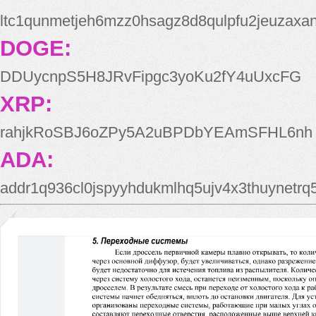
ltc1qunmetjeh6mzz0hsagz8d8qulpfu2jeuzaxa
DOGE:
DDUycnpS5H8JRvFipgc3yoKu2fY4uUxcFG
XRP:
rahjkRoSBJ6oZPy5A2uBPDbYEAmSFHL6nh
ADA:
addr1q936cl0jspyyhdukmlhq5ujv4x3thuynetr