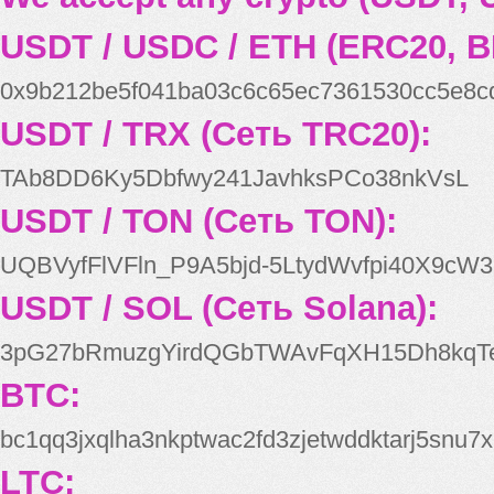
USDT / USDC / ETH (ERC20, B
0x9b212be5f041ba03c6c65ec7361530cc5e8c
USDT / TRX (Сеть TRC20):
TAb8DD6Ky5Dbfwy241JavhksPCo38nkVsL
USDT / TON (Сеть TON):
UQBVyfFlVFln_P9A5bjd-5LtydWvfpi40X9cW3
USDT / SOL (Сеть Solana):
3pG27bRmuzgYirdQGbTWAvFqXH15Dh8kqT
BTC:
bc1qq3jxqlha3nkptwac2fd3zjetwddktarj5snu7x
LTC: