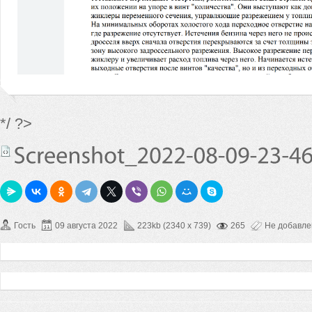
*/ ?>
Гость
09 августа 2022
223kb (2340 x 739)
265
Не добавл