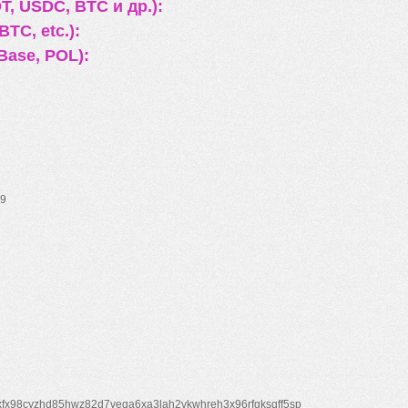
, USDC, BTC и др.):
TC, etc.):
Base, POL):
9
xfx98cyzhd85hwz82d7veqa6xa3lah2vkwhreh3x96rfgksqff5sp