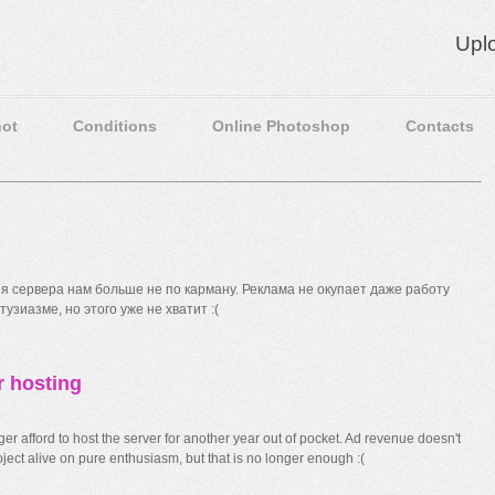
Upl
ot
Conditions
Online Photoshop
Contacts
 сервера нам больше не по карману. Реклама не окупает даже работу
узиазме, но этого уже не хватит :(
r hosting
r afford to host the server for another year out of pocket. Ad revenue doesn't
ect alive on pure enthusiasm, but that is no longer enough :(