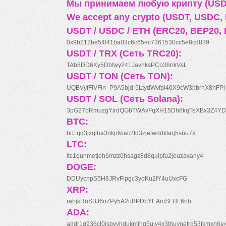
Мы принимаем любую крипту (USDT
We accept any crypto (USDT, USDC, B
USDT / USDC / ETH (ERC20, BEP20, 
0x9b212be5f041ba03c6c65ec7361530cc5e8cd839
USDT / TRX (Сеть TRC20):
TAb8DD6Ky5Dbfwy241JavhksPCo38nkVsL
USDT / TON (Сеть TON):
UQBVyfFlVFln_P9A5bjd-5LtydWvfpi40X9cW3bbrnX8hFPl
USDT / SOL (Сеть Solana):
3pG27bRmuzgYirdQGbTWAvFqXH15Dh8kqTeXBx3Z4YD
BTC:
bc1qq3jxqlha3nkptwac2fd3zjetwddktarj5snu7x
LTC:
ltc1qunmetjeh6mzz0hsagz8d8qulpfu2jeuzaxany4
DOGE:
DDUycnpS5H8JRvFipgc3yoKu2fY4uUxcFG
XRP:
rahjkRoSBJ6oZPy5A2uBPDbYEAmSFHL6nh
ADA:
addr1q936cl0jspyyhdukmlhq5ujv4x3thuynetrq53fkmxn6e