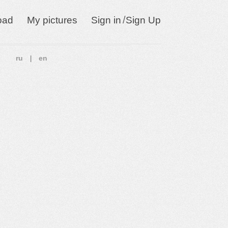
/
oad
My pictures
Sign in
Sign Up
ru
en
|