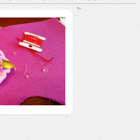
*/ ?>