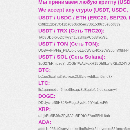
Мы принимаем любую крипту (USDT
We accept any crypto (USDT, USDC, B
USDT / USDC / ETH (ERC20, BEP20, 
0x9b212be5f041ba03c6c65ec7361530cc5e8cd839
USDT / TRX (Сеть TRC20):
TAb8DD6Ky5Dbfwy241JavhksPCo38nkVsL
USDT / TON (Сеть TON):
UQBVyfFlVFln_P9A5bjd-5LtydWvfpi40X9cW3bbrnX8hFPl
USDT / SOL (Сеть Solana):
3pG27bRmuzgYirdQGbTWAvFqXH15Dh8kqTeXBx3Z4YD
BTC:
bc1qq3jxqlha3nkptwac2fd3zjetwddktarj5snu7x
LTC:
ltc1qunmetjeh6mzz0hsagz8d8qulpfu2jeuzaxany4
DOGE:
DDUycnpS5H8JRvFipgc3yoKu2fY4uUxcFG
XRP:
rahjkRoSBJ6oZPy5A2uBPDbYEAmSFHL6nh
ADA:
addr1q936cl0jspyyhdukmlhq5ujv4x3thuynetrq53fkmxn6e