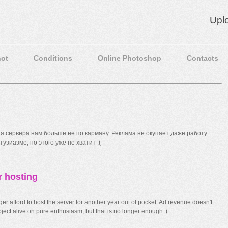
Upl
ot
Conditions
Online Photoshop
Contacts
 сервера нам больше не по карману. Реклама не окупает даже работу
узиазме, но этого уже не хватит :(
r hosting
r afford to host the server for another year out of pocket. Ad revenue doesn't
ect alive on pure enthusiasm, but that is no longer enough :(