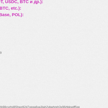
, USDC, BTC и др.):
TC, etc.):
Base, POL):
9
xfx98cyzhd85hwz82d7veqa6xa3lah2vkwhreh3x96rfgksqff5sp