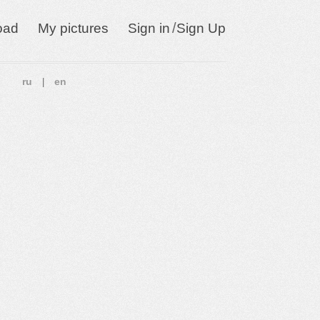
/
oad
My pictures
Sign in
Sign Up
ru
en
|