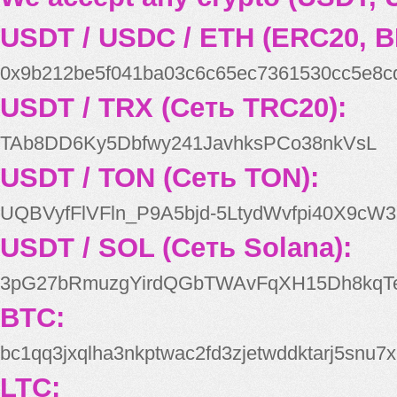
USDT / USDC / ETH (ERC20, B
0x9b212be5f041ba03c6c65ec7361530cc5e8c
USDT / TRX (Сеть TRC20):
TAb8DD6Ky5Dbfwy241JavhksPCo38nkVsL
USDT / TON (Сеть TON):
UQBVyfFlVFln_P9A5bjd-5LtydWvfpi40X9cW3
USDT / SOL (Сеть Solana):
3pG27bRmuzgYirdQGbTWAvFqXH15Dh8kqT
BTC:
bc1qq3jxqlha3nkptwac2fd3zjetwddktarj5snu7x
LTC: