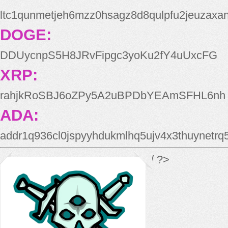
ltc1qunmetjeh6mzz0hsagz8d8qulpfu2jeuzaxa
DOGE:
DDUycnpS5H8JRvFipgc3yoKu2fY4uUxcFG
XRP:
rahjkRoSBJ6oZPy5A2uBPDbYEAmSFHL6nh
ADA:
addr1q936cl0jspyyhdukmlhq5ujv4x3thuynetr
*/ ?>