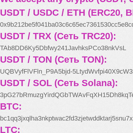
USDT / USDC / ETH (ERC20, B
0x9b212be5f041ba03c6c65ec7361530cc5e8c
USDT / TRX (Сеть TRC20):
TAb8DD6Ky5Dbfwy241JavhksPCo38nkVsL
USDT / TON (Сеть TON):
UQBVyfFlVFln_P9A5bjd-5LtydWvfpi40X9cW3
USDT / SOL (Сеть Solana):
3pG27bRmuzgYirdQGbTWAvFqXH15Dh8kqT
BTC:
bc1qq3jxqlha3nkptwac2fd3zjetwddktarj5snu7x
LTC: