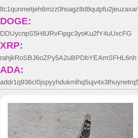
ltc1qunmetjeh6mzz0hsagz8d8qulpfu2jeuzaxa
DOGE:
DDUycnpS5H8JRvFipgc3yoKu2fY4uUxcFG
XRP:
rahjkRoSBJ6oZPy5A2uBPDbYEAmSFHL6nh
ADA:
addr1q936cl0jspyyhdukmlhq5ujv4x3thuynetr