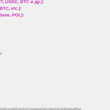
, USDC, BTC и др.):
TC, etc.):
Base, POL):
9
xfx98cyzhd85hwz82d7veqa6xa3lah2vkwhreh3x96rfgksqff5sp