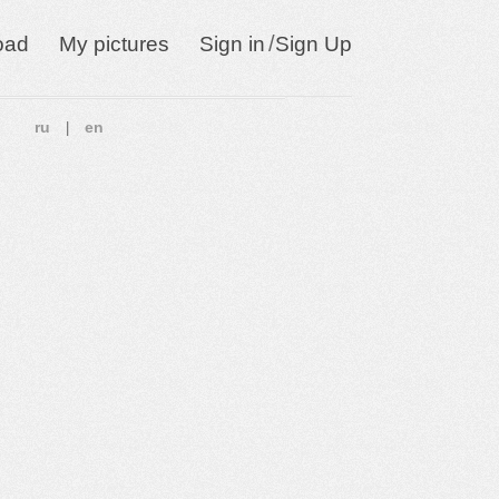
/
oad
My pictures
Sign in
Sign Up
ru
en
|