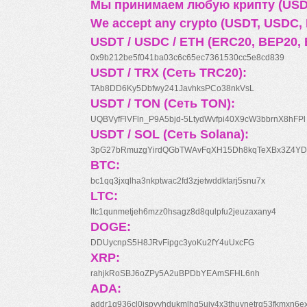
Мы принимаем любую крипту (USDT
We accept any crypto (USDT, USDC, B
USDT / USDC / ETH (ERC20, BEP20, 
0x9b212be5f041ba03c6c65ec7361530cc5e8cd839
USDT / TRX (Сеть TRC20):
TAb8DD6Ky5Dbfwy241JavhksPCo38nkVsL
USDT / TON (Сеть TON):
UQBVyfFlVFln_P9A5bjd-5LtydWvfpi40X9cW3bbrnX8hFPl
USDT / SOL (Сеть Solana):
3pG27bRmuzgYirdQGbTWAvFqXH15Dh8kqTeXBx3Z4YD
BTC:
bc1qq3jxqlha3nkptwac2fd3zjetwddktarj5snu7x
LTC:
ltc1qunmetjeh6mzz0hsagz8d8qulpfu2jeuzaxany4
DOGE:
DDUycnpS5H8JRvFipgc3yoKu2fY4uUxcFG
XRP:
rahjkRoSBJ6oZPy5A2uBPDbYEAmSFHL6nh
ADA:
addr1q936cl0jspyyhdukmlhq5ujv4x3thuynetrq53fkmxn6e