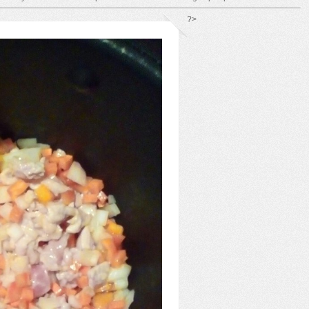
*/ ?>