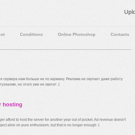
Upl
ot
Conditions
Online Photoshop
Contacts
 сервера нам больше не по карману. Реклама не окупает даже работу
узиазме, но этого уже не хватит :(
r hosting
r afford to host the server for another year out of pocket. Ad revenue doesn't
ect alive on pure enthusiasm, but that is no longer enough :(