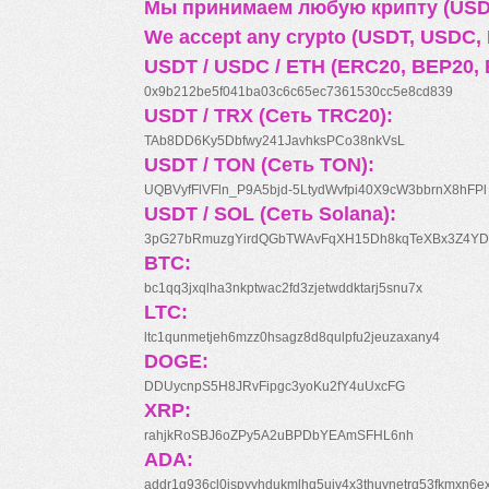
Мы принимаем любую крипту (USDT
We accept any crypto (USDT, USDC, B
USDT / USDC / ETH (ERC20, BEP20, 
0x9b212be5f041ba03c6c65ec7361530cc5e8cd839
USDT / TRX (Сеть TRC20):
TAb8DD6Ky5Dbfwy241JavhksPCo38nkVsL
USDT / TON (Сеть TON):
UQBVyfFlVFln_P9A5bjd-5LtydWvfpi40X9cW3bbrnX8hFPl
USDT / SOL (Сеть Solana):
3pG27bRmuzgYirdQGbTWAvFqXH15Dh8kqTeXBx3Z4YD
BTC:
bc1qq3jxqlha3nkptwac2fd3zjetwddktarj5snu7x
LTC:
ltc1qunmetjeh6mzz0hsagz8d8qulpfu2jeuzaxany4
DOGE:
DDUycnpS5H8JRvFipgc3yoKu2fY4uUxcFG
XRP:
rahjkRoSBJ6oZPy5A2uBPDbYEAmSFHL6nh
ADA:
addr1q936cl0jspyyhdukmlhq5ujv4x3thuynetrq53fkmxn6e