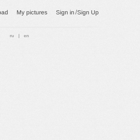
/
oad
My pictures
Sign in
Sign Up
ru
en
|