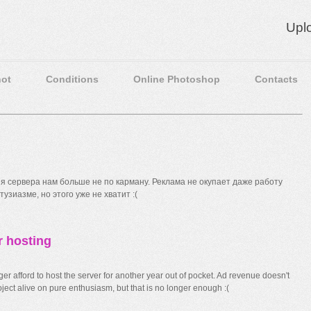
Upl
ot
Conditions
Online Photoshop
Contacts
 сервера нам больше не по карману. Реклама не окупает даже работу
узиазме, но этого уже не хватит :(
r hosting
r afford to host the server for another year out of pocket. Ad revenue doesn't
ect alive on pure enthusiasm, but that is no longer enough :(