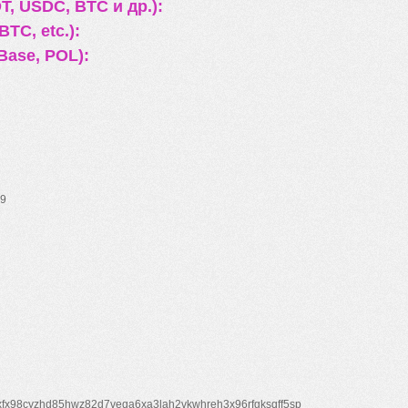
, USDC, BTC и др.):
TC, etc.):
Base, POL):
9
xfx98cyzhd85hwz82d7veqa6xa3lah2vkwhreh3x96rfgksqff5sp