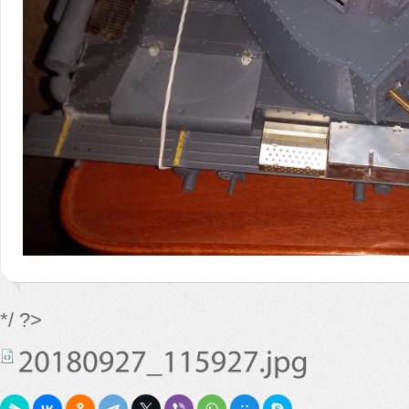
*/ ?>