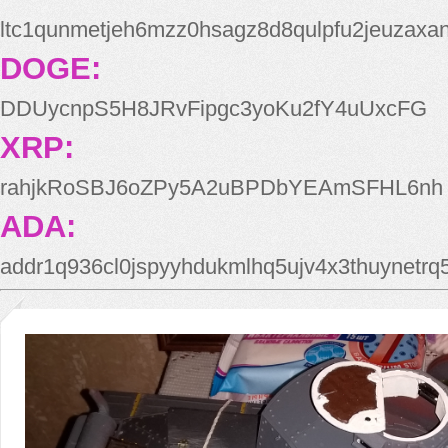
ltc1qunmetjeh6mzz0hsagz8d8qulpfu2jeuzaxa
DOGE:
DDUycnpS5H8JRvFipgc3yoKu2fY4uUxcFG
XRP:
rahjkRoSBJ6oZPy5A2uBPDbYEAmSFHL6nh
ADA:
addr1q936cl0jspyyhdukmlhq5ujv4x3thuynetr