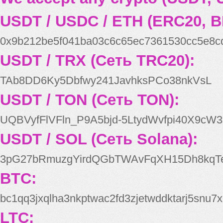
USDT / USDC / ETH (ERC20, B
0x9b212be5f041ba03c6c65ec7361530cc5e8c
USDT / TRX (Сеть TRC20):
TAb8DD6Ky5Dbfwy241JavhksPCo38nkVsL
USDT / TON (Сеть TON):
UQBVyfFlVFln_P9A5bjd-5LtydWvfpi40X9cW3
USDT / SOL (Сеть Solana):
3pG27bRmuzgYirdQGbTWAvFqXH15Dh8kqT
BTC:
bc1qq3jxqlha3nkptwac2fd3zjetwddktarj5snu7x
LTC: