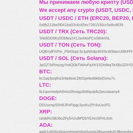
Мы принимаем любую крипту (USDT
We accept any crypto (USDT, USDC, B
USDT / USDC / ETH (ERC20, BEP20, 
0x9b212be5f041ba03c6c65ec7361530cc5e8cd839
USDT / TRX (Сеть TRC20):
TAb8DD6Ky5Dbfwy241JavhksPCo38nkVsL
USDT / TON (Сеть TON):
UQBVyfFlVFln_P9A5bjd-5LtydWvfpi40X9cW3bbrnX8hFPl
USDT / SOL (Сеть Solana):
3pG27bRmuzgYirdQGbTWAvFqXH15Dh8kqTeXBx3Z4YD
BTC:
bc1qq3jxqlha3nkptwac2fd3zjetwddktarj5snu7x
LTC:
ltc1qunmetjeh6mzz0hsagz8d8qulpfu2jeuzaxany4
DOGE:
DDUycnpS5H8JRvFipgc3yoKu2fY4uUxcFG
XRP:
rahjkRoSBJ6oZPy5A2uBPDbYEAmSFHL6nh
ADA:
addr1q936cl0jspyyhdukmlhq5ujv4x3thuynetrq53fkmxn6e