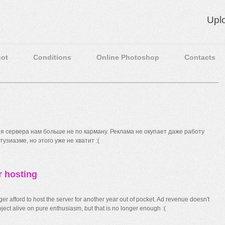
Upl
ot
Conditions
Online Photoshop
Contacts
 сервера нам больше не по карману. Реклама не окупает даже работу
узиазме, но этого уже не хватит :(
r hosting
r afford to host the server for another year out of pocket. Ad revenue doesn't
ect alive on pure enthusiasm, but that is no longer enough :(