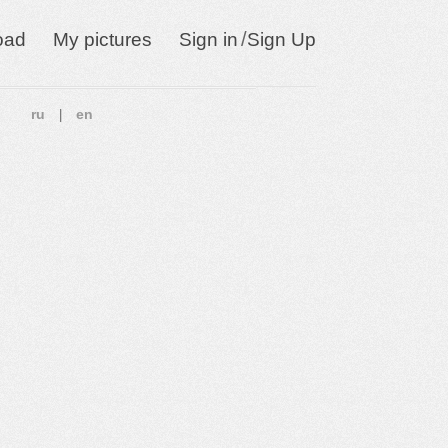
/
oad
My pictures
Sign in
Sign Up
ru
en
|