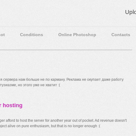
Upl
ot
Conditions
Online Photoshop
Contacts
 сервера нам больше не по карману. Реклама не окупает даже работу
узиазме, но этого уже не хватит :(
r hosting
r afford to host the server for another year out of pocket. Ad revenue doesn't
ect alive on pure enthusiasm, but that is no longer enough :(