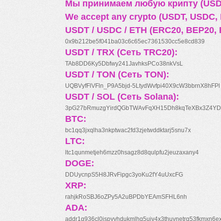
Мы принимаем любую крипту (USDT
We accept any crypto (USDT, USDC, B
USDT / USDC / ETH (ERC20, BEP20, 
0x9b212be5f041ba03c6c65ec7361530cc5e8cd839
USDT / TRX (Сеть TRC20):
TAb8DD6Ky5Dbfwy241JavhksPCo38nkVsL
USDT / TON (Сеть TON):
UQBVyfFlVFln_P9A5bjd-5LtydWvfpi40X9cW3bbrnX8hFPl
USDT / SOL (Сеть Solana):
3pG27bRmuzgYirdQGbTWAvFqXH15Dh8kqTeXBx3Z4YD
BTC:
bc1qq3jxqlha3nkptwac2fd3zjetwddktarj5snu7x
LTC:
ltc1qunmetjeh6mzz0hsagz8d8qulpfu2jeuzaxany4
DOGE:
DDUycnpS5H8JRvFipgc3yoKu2fY4uUxcFG
XRP:
rahjkRoSBJ6oZPy5A2uBPDbYEAmSFHL6nh
ADA:
addr1q936cl0jspyyhdukmlhq5ujv4x3thuynetrq53fkmxn6e