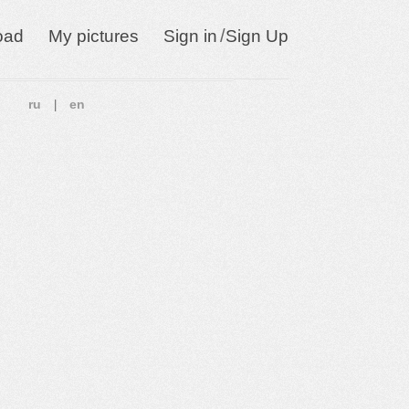
/
oad
My pictures
Sign in
Sign Up
ru
en
|