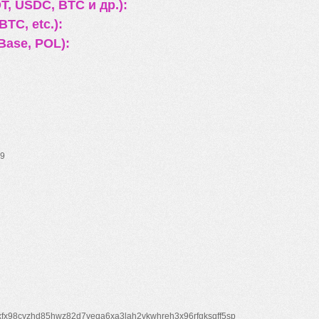
, USDC, BTC и др.):
TC, etc.):
Base, POL):
9
xfx98cyzhd85hwz82d7veqa6xa3lah2vkwhreh3x96rfgksqff5sp