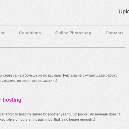
Upl
ot
Conditions
Online Photoshop
Contacts
 сервера нам больше не по карману. Реклама не окупает даже работу
узиазме, но этого уже не хватит :(
r hosting
r afford to host the server for another year out of pocket. Ad revenue doesn't
ect alive on pure enthusiasm, but that is no longer enough :(