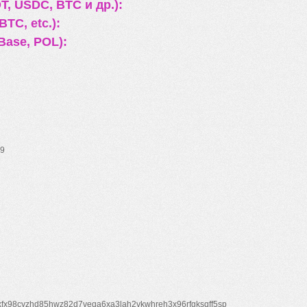
, USDC, BTC и др.):
TC, etc.):
Base, POL):
9
xfx98cyzhd85hwz82d7veqa6xa3lah2vkwhreh3x96rfgksqff5sp