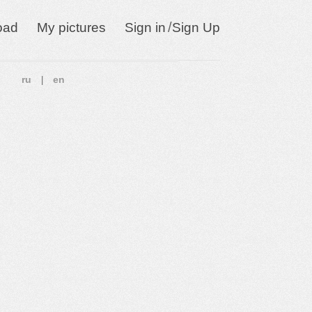
/
oad
My pictures
Sign in
Sign Up
ru
en
|