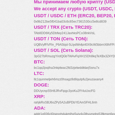
Мы принимаем любую крипту (USDT
We accept any crypto (USDT, USDC, B
USDT / USDC / ETH (ERC20, BEP20, 
0x9b212be5f041ba03c6c65ec7361530cc5e8cd839
USDT / TRX (Сеть TRC20):
TAb8DD6Ky5Dbfwy241JavhksPCo38nkVsL
USDT / TON (Сеть TON):
UQBVyfFlVFln_P9A5bjd-5LtydWvfpi40X9cW3bbrnX8hFPl
USDT / SOL (Сеть Solana):
3pG27bRmuzgYirdQGbTWAvFqXH15Dh8kqTeXBx3Z4YD
BTC:
bc1qq3jxqlha3nkptwac2fd3zjetwddktarj5snu7x
LTC:
ltc1qunmetjeh6mzz0hsagz8d8qulpfu2jeuzaxany4
DOGE:
DDUycnpS5H8JRvFipgc3yoKu2fY4uUxcFG
XRP:
rahjkRoSBJ6oZPy5A2uBPDbYEAmSFHL6nh
ADA:
addr1q936cl0jspyyhdukmlhq5ujv4x3thuynetrq53fkmxn6e