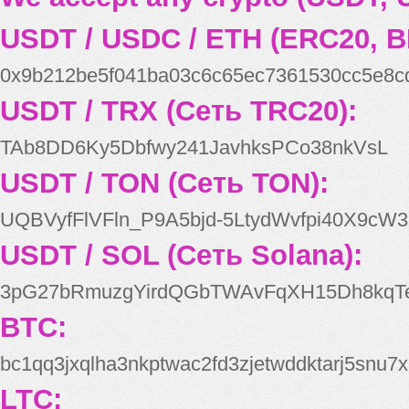
USDT / USDC / ETH (ERC20, B
0x9b212be5f041ba03c6c65ec7361530cc5e8c
USDT / TRX (Сеть TRC20):
TAb8DD6Ky5Dbfwy241JavhksPCo38nkVsL
USDT / TON (Сеть TON):
UQBVyfFlVFln_P9A5bjd-5LtydWvfpi40X9cW3
USDT / SOL (Сеть Solana):
3pG27bRmuzgYirdQGbTWAvFqXH15Dh8kqT
BTC:
bc1qq3jxqlha3nkptwac2fd3zjetwddktarj5snu7x
LTC: