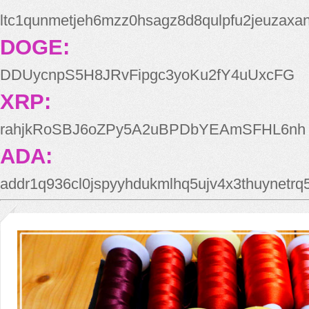
ltc1qunmetjeh6mzz0hsagz8d8qulpfu2jeuzaxa
DOGE:
DDUycnpS5H8JRvFipgc3yoKu2fY4uUxcFG
XRP:
rahjkRoSBJ6oZPy5A2uBPDbYEAmSFHL6nh
ADA:
addr1q936cl0jspyyhdukmlhq5ujv4x3thuynetr