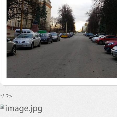
*/ ?>