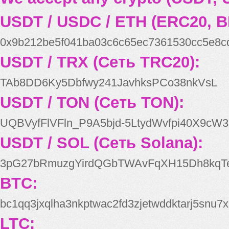
USDT / USDC / ETH (ERC20, B
0x9b212be5f041ba03c6c65ec7361530cc5e8c
USDT / TRX (Сеть TRC20):
TAb8DD6Ky5Dbfwy241JavhksPCo38nkVsL
USDT / TON (Сеть TON):
UQBVyfFlVFln_P9A5bjd-5LtydWvfpi40X9cW3
USDT / SOL (Сеть Solana):
3pG27bRmuzgYirdQGbTWAvFqXH15Dh8kqT
BTC:
bc1qq3jxqlha3nkptwac2fd3zjetwddktarj5snu7x
LTC: