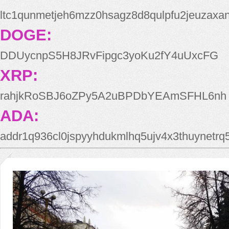
ltc1qunmetjeh6mzz0hsagz8d8qulpfu2jeuzaxa
DOGE:
DDUycnpS5H8JRvFipgc3yoKu2fY4uUxcFG
XRP:
rahjkRoSBJ6oZPy5A2uBPDbYEAmSFHL6nh
ADA:
addr1q936cl0jspyyhdukmlhq5ujv4x3thuynetr