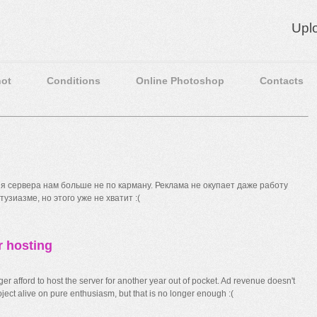
Upl
ot
Conditions
Online Photoshop
Contacts
 сервера нам больше не по карману. Реклама не окупает даже работу
узиазме, но этого уже не хватит :(
r hosting
r afford to host the server for another year out of pocket. Ad revenue doesn't
ect alive on pure enthusiasm, but that is no longer enough :(