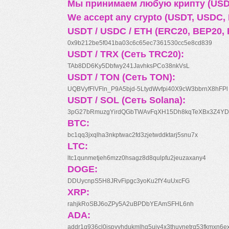
Мы принимаем любую крипту (USDT
We accept any crypto (USDT, USDC, B
USDT / USDC / ETH (ERC20, BEP20, 
0x9b212be5f041ba03c6c65ec7361530cc5e8cd839
USDT / TRX (Сеть TRC20):
TAb8DD6Ky5Dbfwy241JavhksPCo38nkVsL
USDT / TON (Сеть TON):
UQBVyfFlVFln_P9A5bjd-5LtydWvfpi40X9cW3bbrnX8hFPl
USDT / SOL (Сеть Solana):
3pG27bRmuzgYirdQGbTWAvFqXH15Dh8kqTeXBx3Z4YD
BTC:
bc1qq3jxqlha3nkptwac2fd3zjetwddktarj5snu7x
LTC:
ltc1qunmetjeh6mzz0hsagz8d8qulpfu2jeuzaxany4
DOGE:
DDUycnpS5H8JRvFipgc3yoKu2fY4uUxcFG
XRP:
rahjkRoSBJ6oZPy5A2uBPDbYEAmSFHL6nh
ADA:
addr1q936cl0jspyyhdukmlhq5ujv4x3thuynetrq53fkmxn6e