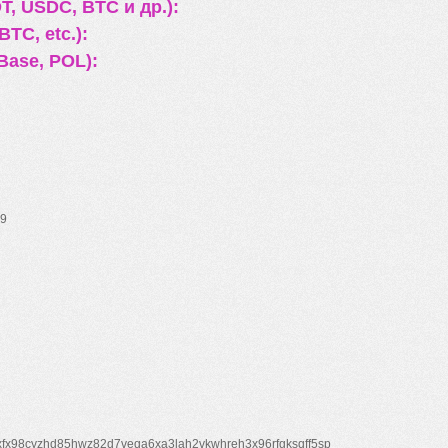
, USDC, BTC и др.):
TC, etc.):
Base, POL):
9
xfx98cyzhd85hwz82d7veqa6xa3lah2vkwhreh3x96rfgksqff5sp