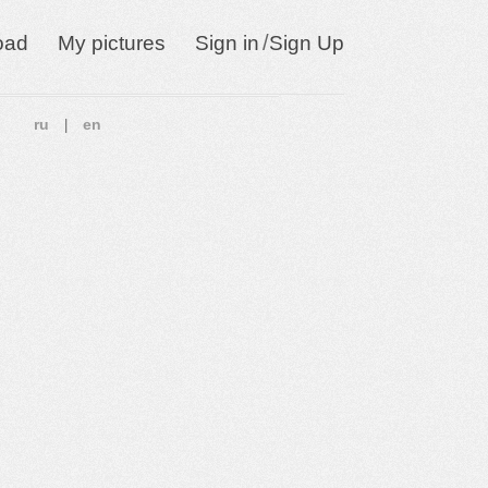
/
oad
My pictures
Sign in
Sign Up
ru
en
|