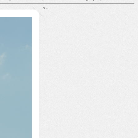
*/ ?>