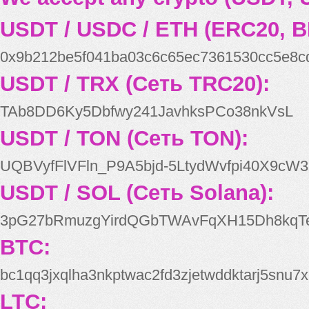
USDT / USDC / ETH (ERC20, B
0x9b212be5f041ba03c6c65ec7361530cc5e8c
USDT / TRX (Сеть TRC20):
TAb8DD6Ky5Dbfwy241JavhksPCo38nkVsL
USDT / TON (Сеть TON):
UQBVyfFlVFln_P9A5bjd-5LtydWvfpi40X9cW3
USDT / SOL (Сеть Solana):
3pG27bRmuzgYirdQGbTWAvFqXH15Dh8kqT
BTC:
bc1qq3jxqlha3nkptwac2fd3zjetwddktarj5snu7x
LTC: