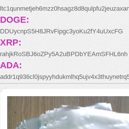
ltc1qunmetjeh6mzz0hsagz8d8qulpfu2jeuzaxa
DOGE:
DDUycnpS5H8JRvFipgc3yoKu2fY4uUxcFG
XRP:
rahjkRoSBJ6oZPy5A2uBPDbYEAmSFHL6nh
ADA:
addr1q936cl0jspyyhdukmlhq5ujv4x3thuynetr