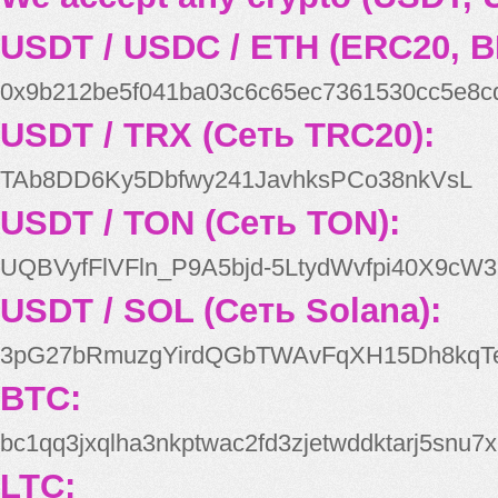
USDT / USDC / ETH (ERC20, B
0x9b212be5f041ba03c6c65ec7361530cc5e8c
USDT / TRX (Сеть TRC20):
TAb8DD6Ky5Dbfwy241JavhksPCo38nkVsL
USDT / TON (Сеть TON):
UQBVyfFlVFln_P9A5bjd-5LtydWvfpi40X9cW3
USDT / SOL (Сеть Solana):
3pG27bRmuzgYirdQGbTWAvFqXH15Dh8kqT
BTC:
bc1qq3jxqlha3nkptwac2fd3zjetwddktarj5snu7x
LTC: