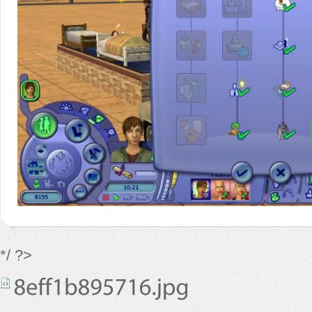
*/ ?>