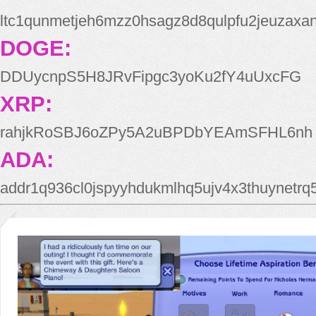
ltc1qunmetjeh6mzz0hsagz8d8qulpfu2jeuzaxa
DOGE:
DDUycnpS5H8JRvFipgc3yoKu2fY4uUxcFG
XRP:
rahjkRoSBJ6oZPy5A2uBPDbYEAmSFHL6nh
ADA:
addr1q936cl0jspyyhdukmlhq5ujv4x3thuynetr