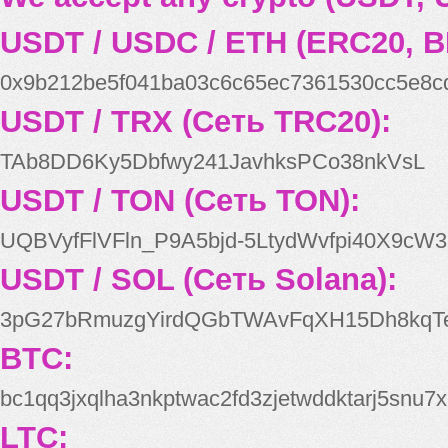
USDT / USDC / ETH (ERC20, B
0x9b212be5f041ba03c6c65ec7361530cc5e8c
USDT / TRX (Сеть TRC20):
TAb8DD6Ky5Dbfwy241JavhksPCo38nkVsL
USDT / TON (Сеть TON):
UQBVyfFlVFln_P9A5bjd-5LtydWvfpi40X9cW3
USDT / SOL (Сеть Solana):
3pG27bRmuzgYirdQGbTWAvFqXH15Dh8kqT
BTC:
bc1qq3jxqlha3nkptwac2fd3zjetwddktarj5snu7x
LTC: