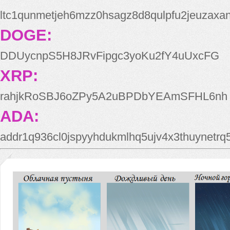
ltc1qunmetjeh6mzz0hsagz8d8qulpfu2jeuzaxa
DOGE:
DDUycnpS5H8JRvFipgc3yoKu2fY4uUxcFG
XRP:
rahjkRoSBJ6oZPy5A2uBPDbYEAmSFHL6nh
ADA:
addr1q936cl0jspyyhdukmlhq5ujv4x3thuynetr