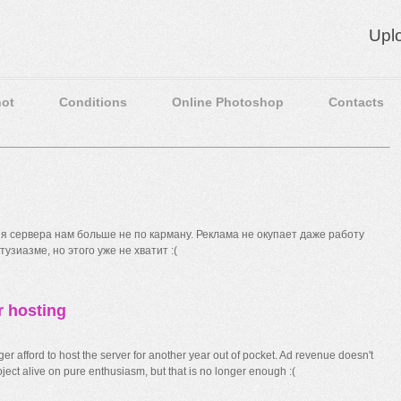
Upl
ot
Conditions
Online Photoshop
Contacts
 сервера нам больше не по карману. Реклама не окупает даже работу
узиазме, но этого уже не хватит :(
r hosting
r afford to host the server for another year out of pocket. Ad revenue doesn't
ect alive on pure enthusiasm, but that is no longer enough :(