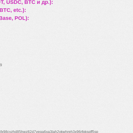
, USDC, BTC и др.):
TC, etc.):
Base, POL):
9
xfx98cyzhd85hwz82d7veqa6xa3lah2vkwhreh3x96rfgksqff5sp