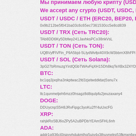
Мы принимаем любую крипту (USDT
We accept any crypto (USDT, USDC, B
USDT / USDC / ETH (ERC20, BEP20, 
0x9b212be5f041ba03c6c65ec7361530cc5e8cd839
USDT / TRX (Сеть TRC20):
TAb8DD6Ky5Dbfwy241JavhksPCo38nkVsL
USDT / TON (Сеть TON):
UQBVyfFlVFln_P9A5bjd-5LtydWvfpi40X9cW3bbrnX8hFPl
USDT / SOL (Сеть Solana):
3pG27bRmuzgYirdQGbTWAvFqXH15Dh8kqTeXBx3Z4YD
BTC:
bc1qq3jxqlha3nkptwac2fd3zjetwddktarj5snu7x
LTC:
ltc1qunmetjeh6mzz0hsagz8d8qulpfu2jeuzaxany4
DOGE:
DDUycnpS5H8JRvFipgc3yoKu2fY4uUxcFG
XRP:
rahjkRoSBJ6oZPy5A2uBPDbYEAmSFHL6nh
ADA:
addr1q936cl0jspyyhdukmlhq5ujv4x3thuynetrq53fkmxn6e