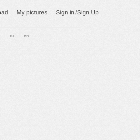
/
oad
My pictures
Sign in
Sign Up
ru
en
|