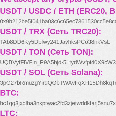
USDT / USDC / ETH (ERC20, B
0x9b212be5f041ba03c6c65ec7361530cc5e8c
USDT / TRX (Сеть TRC20):
TAb8DD6Ky5Dbfwy241JavhksPCo38nkVsL
USDT / TON (Сеть TON):
UQBVyfFlVFln_P9A5bjd-5LtydWvfpi40X9cW3
USDT / SOL (Сеть Solana):
3pG27bRmuzgYirdQGbTWAvFqXH15Dh8kqT
BTC:
bc1qq3jxqlha3nkptwac2fd3zjetwddktarj5snu7x
LTC: