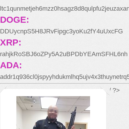
ltc1qunmetjeh6mzz0hsagz8d8qulpfu2jeuzaxa
DOGE:
DDUycnpS5H8JRvFipgc3yoKu2fY4uUxcFG
XRP:
rahjkRoSBJ6oZPy5A2uBPDbYEAmSFHL6nh
ADA:
addr1q936cl0jspyyhdukmlhq5ujv4x3thuynetr
*/ ?>