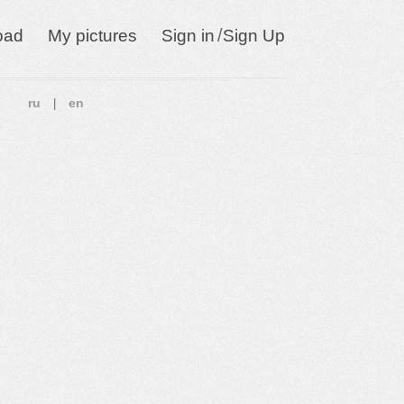
/
oad
My pictures
Sign in
Sign Up
ru
en
|