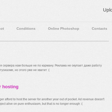
Upl
ot
Conditions
Online Photoshop
Contacts
 сервера нам больше не по карману. Реклама не окупает даже работу
узиазме, но этого уже не хватит :(
r hosting
r afford to host the server for another year out of pocket. Ad revenue doesn't
ect alive on pure enthusiasm, but that is no longer enough :(