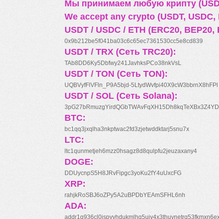
Мы принимаем любую крипту (USDT
We accept any crypto (USDT, USDC, B
USDT / USDC / ETH (ERC20, BEP20, 
0x9b212be5f041ba03c6c65ec7361530cc5e8cd839
USDT / TRX (Сеть TRC20):
TAb8DD6Ky5Dbfwy241JavhksPCo38nkVsL
USDT / TON (Сеть TON):
UQBVyfFlVFln_P9A5bjd-5LtydWvfpi40X9cW3bbrnX8hFPl
USDT / SOL (Сеть Solana):
3pG27bRmuzgYirdQGbTWAvFqXH15Dh8kqTeXBx3Z4YD
BTC:
bc1qq3jxqlha3nkptwac2fd3zjetwddktarj5snu7x
LTC:
ltc1qunmetjeh6mzz0hsagz8d8qulpfu2jeuzaxany4
DOGE:
DDUycnpS5H8JRvFipgc3yoKu2fY4uUxcFG
XRP:
rahjkRoSBJ6oZPy5A2uBPDbYEAmSFHL6nh
ADA:
addr1q936cl0jspyyhdukmlhq5ujv4x3thuynetrq53fkmxn6e