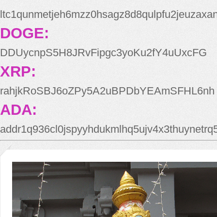
ltc1qunmetjeh6mzz0hsagz8d8qulpfu2jeuzaxa
DOGE:
DDUycnpS5H8JRvFipgc3yoKu2fY4uUxcFG
XRP:
rahjkRoSBJ6oZPy5A2uBPDbYEAmSFHL6nh
ADA:
addr1q936cl0jspyyhdukmlhq5ujv4x3thuynetr