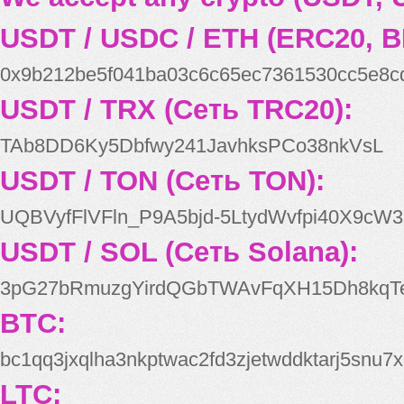
USDT / USDC / ETH (ERC20, B
0x9b212be5f041ba03c6c65ec7361530cc5e8c
USDT / TRX (Сеть TRC20):
TAb8DD6Ky5Dbfwy241JavhksPCo38nkVsL
USDT / TON (Сеть TON):
UQBVyfFlVFln_P9A5bjd-5LtydWvfpi40X9cW3
USDT / SOL (Сеть Solana):
3pG27bRmuzgYirdQGbTWAvFqXH15Dh8kqT
BTC:
bc1qq3jxqlha3nkptwac2fd3zjetwddktarj5snu7x
LTC: