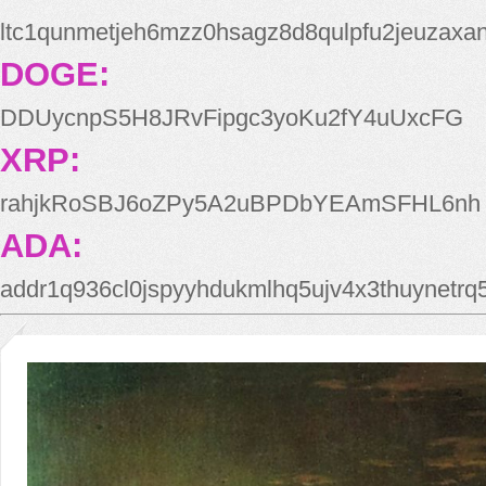
ltc1qunmetjeh6mzz0hsagz8d8qulpfu2jeuzaxa
DOGE:
DDUycnpS5H8JRvFipgc3yoKu2fY4uUxcFG
XRP:
rahjkRoSBJ6oZPy5A2uBPDbYEAmSFHL6nh
ADA:
addr1q936cl0jspyyhdukmlhq5ujv4x3thuynetr