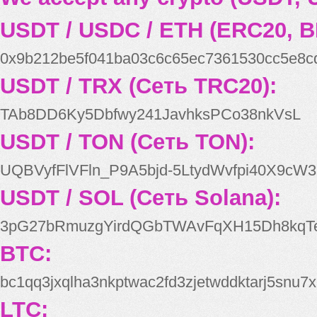
USDT / USDC / ETH (ERC20, B
0x9b212be5f041ba03c6c65ec7361530cc5e8c
USDT / TRX (Сеть TRC20):
TAb8DD6Ky5Dbfwy241JavhksPCo38nkVsL
USDT / TON (Сеть TON):
UQBVyfFlVFln_P9A5bjd-5LtydWvfpi40X9cW3
USDT / SOL (Сеть Solana):
3pG27bRmuzgYirdQGbTWAvFqXH15Dh8kqT
BTC:
bc1qq3jxqlha3nkptwac2fd3zjetwddktarj5snu7x
LTC: