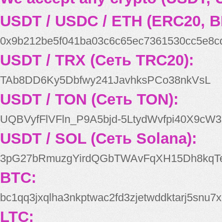
USDT / USDC / ETH (ERC20, B
0x9b212be5f041ba03c6c65ec7361530cc5e8c
USDT / TRX (Сеть TRC20):
TAb8DD6Ky5Dbfwy241JavhksPCo38nkVsL
USDT / TON (Сеть TON):
UQBVyfFlVFln_P9A5bjd-5LtydWvfpi40X9cW3
USDT / SOL (Сеть Solana):
3pG27bRmuzgYirdQGbTWAvFqXH15Dh8kqT
BTC:
bc1qq3jxqlha3nkptwac2fd3zjetwddktarj5snu7x
LTC: