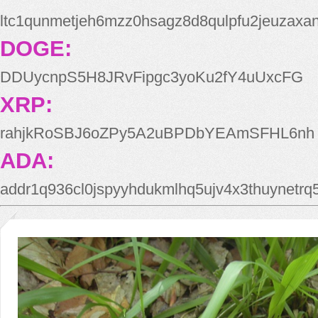
ltc1qunmetjeh6mzz0hsagz8d8qulpfu2jeuzaxa
DOGE:
DDUycnpS5H8JRvFipgc3yoKu2fY4uUxcFG
XRP:
rahjkRoSBJ6oZPy5A2uBPDbYEAmSFHL6nh
ADA:
addr1q936cl0jspyyhdukmlhq5ujv4x3thuynetr