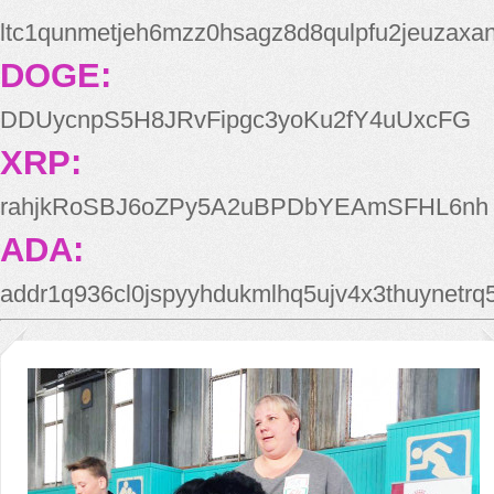
ltc1qunmetjeh6mzz0hsagz8d8qulpfu2jeuzaxa
DOGE:
DDUycnpS5H8JRvFipgc3yoKu2fY4uUxcFG
XRP:
rahjkRoSBJ6oZPy5A2uBPDbYEAmSFHL6nh
ADA:
addr1q936cl0jspyyhdukmlhq5ujv4x3thuynetr