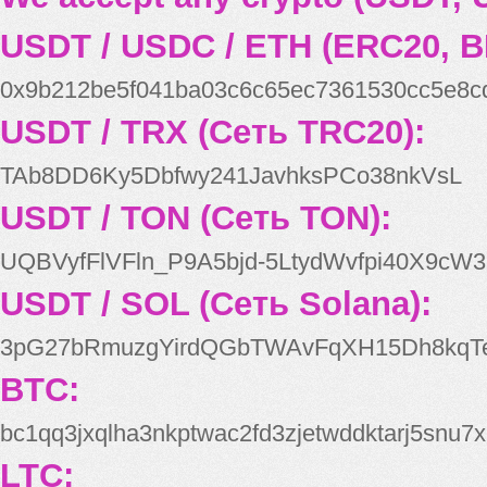
USDT / USDC / ETH (ERC20, B
0x9b212be5f041ba03c6c65ec7361530cc5e8c
USDT / TRX (Сеть TRC20):
TAb8DD6Ky5Dbfwy241JavhksPCo38nkVsL
USDT / TON (Сеть TON):
UQBVyfFlVFln_P9A5bjd-5LtydWvfpi40X9cW3
USDT / SOL (Сеть Solana):
3pG27bRmuzgYirdQGbTWAvFqXH15Dh8kqT
BTC:
bc1qq3jxqlha3nkptwac2fd3zjetwddktarj5snu7x
LTC: