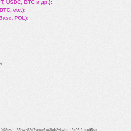
, USDC, BTC и др.):
TC, etc.):
Base, POL):
9
xfx98cyzhd85hwz82d7veqa6xa3lah2vkwhreh3x96rfgksqff5sp