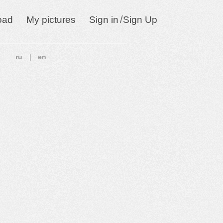
/
oad
My pictures
Sign in
Sign Up
ru
en
|