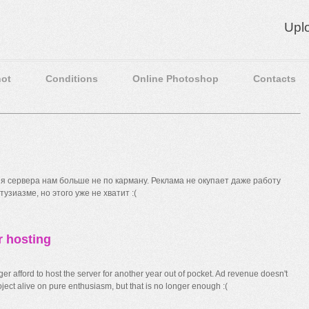
Upl
ot
Conditions
Online Photoshop
Contacts
 сервера нам больше не по карману. Реклама не окупает даже работу
узиазме, но этого уже не хватит :(
r hosting
r afford to host the server for another year out of pocket. Ad revenue doesn't
ect alive on pure enthusiasm, but that is no longer enough :(