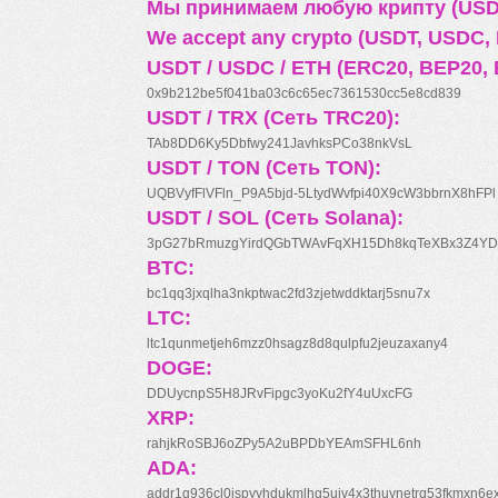
Мы принимаем любую крипту (USDT
We accept any crypto (USDT, USDC, B
USDT / USDC / ETH (ERC20, BEP20, 
0x9b212be5f041ba03c6c65ec7361530cc5e8cd839
USDT / TRX (Сеть TRC20):
TAb8DD6Ky5Dbfwy241JavhksPCo38nkVsL
USDT / TON (Сеть TON):
UQBVyfFlVFln_P9A5bjd-5LtydWvfpi40X9cW3bbrnX8hFPl
USDT / SOL (Сеть Solana):
3pG27bRmuzgYirdQGbTWAvFqXH15Dh8kqTeXBx3Z4YD
BTC:
bc1qq3jxqlha3nkptwac2fd3zjetwddktarj5snu7x
LTC:
ltc1qunmetjeh6mzz0hsagz8d8qulpfu2jeuzaxany4
DOGE:
DDUycnpS5H8JRvFipgc3yoKu2fY4uUxcFG
XRP:
rahjkRoSBJ6oZPy5A2uBPDbYEAmSFHL6nh
ADA:
addr1q936cl0jspyyhdukmlhq5ujv4x3thuynetrq53fkmxn6e