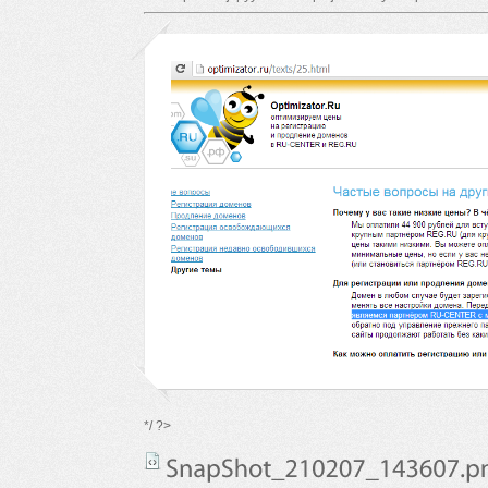
*/ ?>