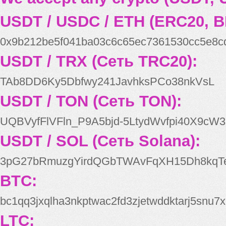
USDT / USDC / ETH (ERC20, B
0x9b212be5f041ba03c6c65ec7361530cc5e8c
USDT / TRX (Сеть TRC20):
TAb8DD6Ky5Dbfwy241JavhksPCo38nkVsL
USDT / TON (Сеть TON):
UQBVyfFlVFln_P9A5bjd-5LtydWvfpi40X9cW3
USDT / SOL (Сеть Solana):
3pG27bRmuzgYirdQGbTWAvFqXH15Dh8kqT
BTC:
bc1qq3jxqlha3nkptwac2fd3zjetwddktarj5snu7x
LTC: