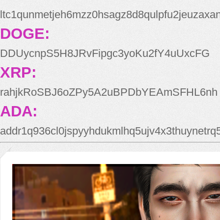
ltc1qunmetjeh6mzz0hsagz8d8qulpfu2jeuzaxa
DOGE:
DDUycnpS5H8JRvFipgc3yoKu2fY4uUxcFG
XRP:
rahjkRoSBJ6oZPy5A2uBPDbYEAmSFHL6nh
ADA:
addr1q936cl0jspyyhdukmlhq5ujv4x3thuynetr