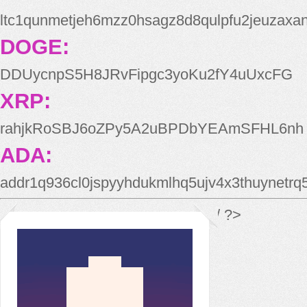
ltc1qunmetjeh6mzz0hsagz8d8qulpfu2jeuzaxa
DOGE:
DDUycnpS5H8JRvFipgc3yoKu2fY4uUxcFG
XRP:
rahjkRoSBJ6oZPy5A2uBPDbYEAmSFHL6nh
ADA:
addr1q936cl0jspyyhdukmlhq5ujv4x3thuynetr
*/ ?>