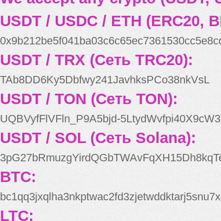
USDT / USDC / ETH (ERC20, B
0x9b212be5f041ba03c6c65ec7361530cc5e8c
USDT / TRX (Сеть TRC20):
TAb8DD6Ky5Dbfwy241JavhksPCo38nkVsL
USDT / TON (Сеть TON):
UQBVyfFlVFln_P9A5bjd-5LtydWvfpi40X9cW3
USDT / SOL (Сеть Solana):
3pG27bRmuzgYirdQGbTWAvFqXH15Dh8kqT
BTC:
bc1qq3jxqlha3nkptwac2fd3zjetwddktarj5snu7x
LTC: