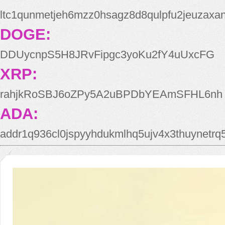
ltc1qunmetjeh6mzz0hsagz8d8qulpfu2jeuzaxa
DOGE:
DDUycnpS5H8JRvFipgc3yoKu2fY4uUxcFG
XRP:
rahjkRoSBJ6oZPy5A2uBPDbYEAmSFHL6nh
ADA:
addr1q936cl0jspyyhdukmlhq5ujv4x3thuynetr