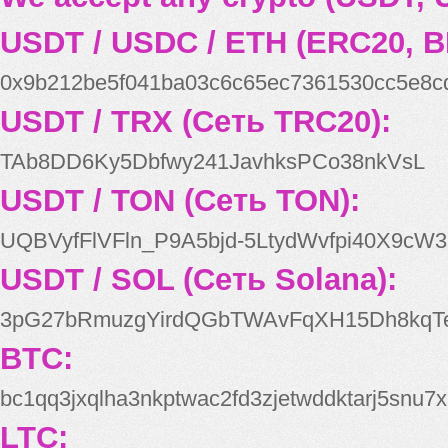
USDT / USDC / ETH (ERC20, B
0x9b212be5f041ba03c6c65ec7361530cc5e8c
USDT / TRX (Сеть TRC20):
TAb8DD6Ky5Dbfwy241JavhksPCo38nkVsL
USDT / TON (Сеть TON):
UQBVyfFlVFln_P9A5bjd-5LtydWvfpi40X9cW3
USDT / SOL (Сеть Solana):
3pG27bRmuzgYirdQGbTWAvFqXH15Dh8kqT
BTC:
bc1qq3jxqlha3nkptwac2fd3zjetwddktarj5snu7x
LTC: