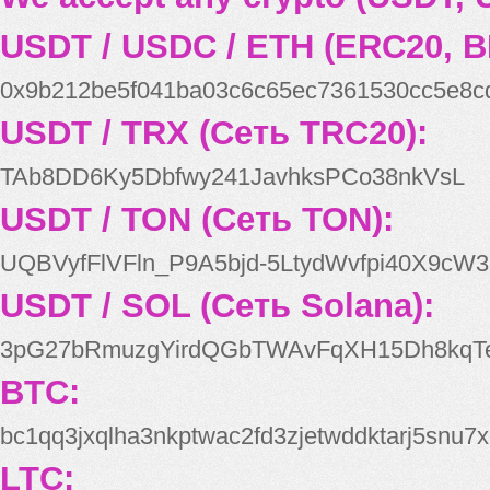
USDT / USDC / ETH (ERC20, B
0x9b212be5f041ba03c6c65ec7361530cc5e8c
USDT / TRX (Сеть TRC20):
TAb8DD6Ky5Dbfwy241JavhksPCo38nkVsL
USDT / TON (Сеть TON):
UQBVyfFlVFln_P9A5bjd-5LtydWvfpi40X9cW3
USDT / SOL (Сеть Solana):
3pG27bRmuzgYirdQGbTWAvFqXH15Dh8kqT
BTC:
bc1qq3jxqlha3nkptwac2fd3zjetwddktarj5snu7x
LTC: