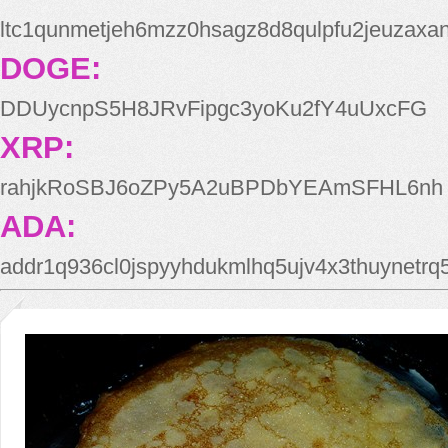
ltc1qunmetjeh6mzz0hsagz8d8qulpfu2jeuzaxa
DOGE:
DDUycnpS5H8JRvFipgc3yoKu2fY4uUxcFG
XRP:
rahjkRoSBJ6oZPy5A2uBPDbYEAmSFHL6nh
ADA:
addr1q936cl0jspyyhdukmlhq5ujv4x3thuynetr