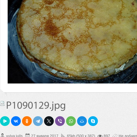
yulya.julls
27 января 2017
65kb (500 x 387)
897
Не добав