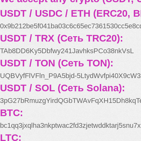
USDT / USDC / ETH (ERC20, B
0x9b212be5f041ba03c6c65ec7361530cc5e8c
USDT / TRX (Сеть TRC20):
TAb8DD6Ky5Dbfwy241JavhksPCo38nkVsL
USDT / TON (Сеть TON):
UQBVyfFlVFln_P9A5bjd-5LtydWvfpi40X9cW3
USDT / SOL (Сеть Solana):
3pG27bRmuzgYirdQGbTWAvFqXH15Dh8kqT
BTC:
bc1qq3jxqlha3nkptwac2fd3zjetwddktarj5snu7x
LTC: