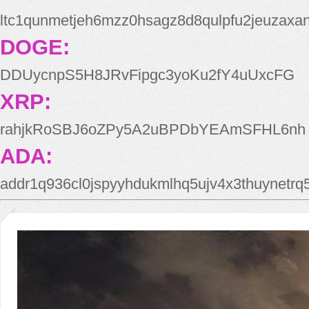
ltc1qunmetjeh6mzz0hsagz8d8qulpfu2jeuzaxa
DOGE:
DDUycnpS5H8JRvFipgc3yoKu2fY4uUxcFG
XRP:
rahjkRoSBJ6oZPy5A2uBPDbYEAmSFHL6nh
ADA:
addr1q936cl0jspyyhdukmlhq5ujv4x3thuynetr