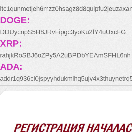
ltc1qunmetjeh6mzz0hsagz8d8qulpfu2jeuzaxa
DOGE:
DDUycnpS5H8JRvFipgc3yoKu2fY4uUxcFG
XRP:
rahjkRoSBJ6oZPy5A2uBPDbYEAmSFHL6nh
ADA:
addr1q936cl0jspyyhdukmlhq5ujv4x3thuynetr