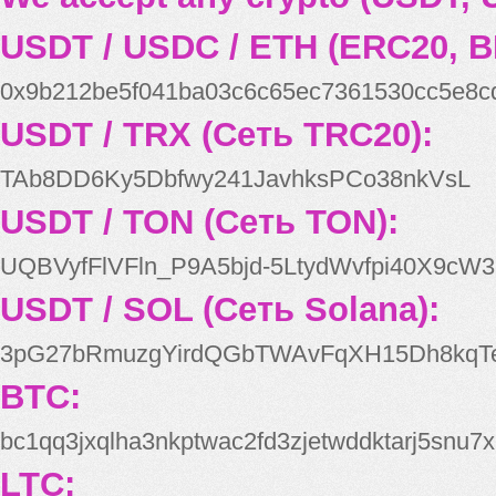
USDT / USDC / ETH (ERC20, B
0x9b212be5f041ba03c6c65ec7361530cc5e8c
USDT / TRX (Сеть TRC20):
TAb8DD6Ky5Dbfwy241JavhksPCo38nkVsL
USDT / TON (Сеть TON):
UQBVyfFlVFln_P9A5bjd-5LtydWvfpi40X9cW3
USDT / SOL (Сеть Solana):
3pG27bRmuzgYirdQGbTWAvFqXH15Dh8kqT
BTC:
bc1qq3jxqlha3nkptwac2fd3zjetwddktarj5snu7x
LTC: