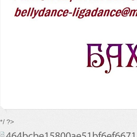
*/ ?>