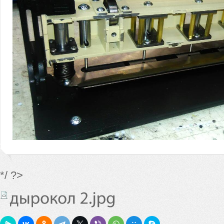
*/ ?>