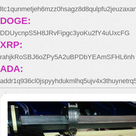
ltc1qunmetjeh6mzz0hsagz8d8qulpfu2jeuzaxa
DOGE:
DDUycnpS5H8JRvFipgc3yoKu2fY4uUxcFG
XRP:
rahjkRoSBJ6oZPy5A2uBPDbYEAmSFHL6nh
ADA:
addr1q936cl0jspyyhdukmlhq5ujv4x3thuynetr