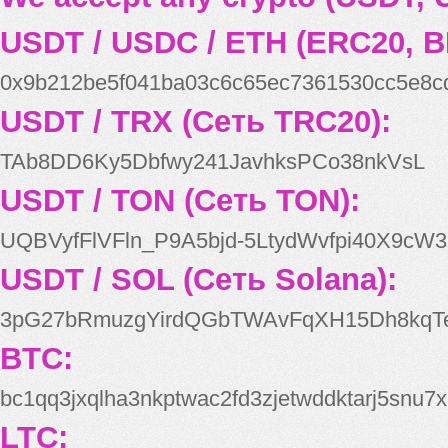
USDT / USDC / ETH (ERC20, B
0x9b212be5f041ba03c6c65ec7361530cc5e8c
USDT / TRX (Сеть TRC20):
TAb8DD6Ky5Dbfwy241JavhksPCo38nkVsL
USDT / TON (Сеть TON):
UQBVyfFlVFln_P9A5bjd-5LtydWvfpi40X9cW3
USDT / SOL (Сеть Solana):
3pG27bRmuzgYirdQGbTWAvFqXH15Dh8kqT
BTC:
bc1qq3jxqlha3nkptwac2fd3zjetwddktarj5snu7x
LTC: