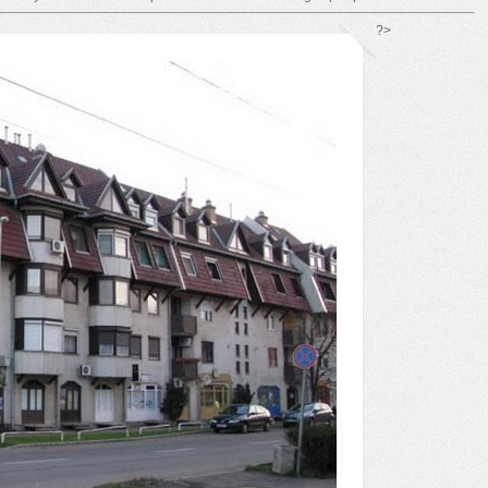
*/ ?>