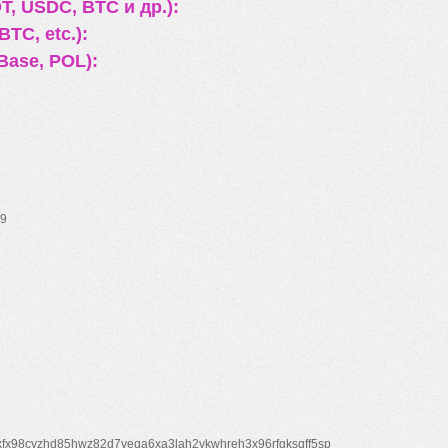
, USDC, BTC и др.):
TC, etc.):
Base, POL):
9
xfx98cyzhd85hwz82d7veqa6xa3lah2vkwhreh3x96rfgksqff5sp