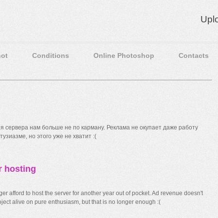
Upl
ot
Conditions
Online Photoshop
Contacts
 сервера нам больше не по карману. Реклама не окупает даже работу
узиазме, но этого уже не хватит :(
r hosting
r afford to host the server for another year out of pocket. Ad revenue doesn't
ect alive on pure enthusiasm, but that is no longer enough :(