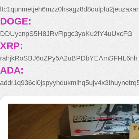
ltc1qunmetjeh6mzz0hsagz8d8qulpfu2jeuzaxa
DOGE:
DDUycnpS5H8JRvFipgc3yoKu2fY4uUxcFG
XRP:
rahjkRoSBJ6oZPy5A2uBPDbYEAmSFHL6nh
ADA:
addr1q936cl0jspyyhdukmlhq5ujv4x3thuynetr