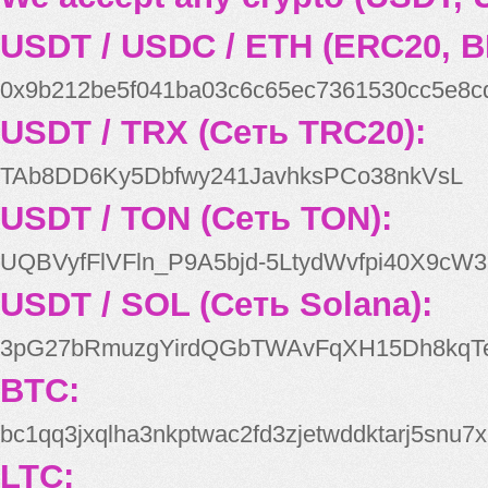
USDT / USDC / ETH (ERC20, B
0x9b212be5f041ba03c6c65ec7361530cc5e8c
USDT / TRX (Сеть TRC20):
TAb8DD6Ky5Dbfwy241JavhksPCo38nkVsL
USDT / TON (Сеть TON):
UQBVyfFlVFln_P9A5bjd-5LtydWvfpi40X9cW3
USDT / SOL (Сеть Solana):
3pG27bRmuzgYirdQGbTWAvFqXH15Dh8kqT
BTC:
bc1qq3jxqlha3nkptwac2fd3zjetwddktarj5snu7x
LTC: