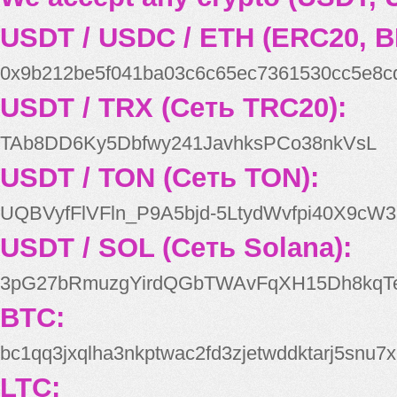
USDT / USDC / ETH (ERC20, B
0x9b212be5f041ba03c6c65ec7361530cc5e8c
USDT / TRX (Сеть TRC20):
TAb8DD6Ky5Dbfwy241JavhksPCo38nkVsL
USDT / TON (Сеть TON):
UQBVyfFlVFln_P9A5bjd-5LtydWvfpi40X9cW3
USDT / SOL (Сеть Solana):
3pG27bRmuzgYirdQGbTWAvFqXH15Dh8kqT
BTC:
bc1qq3jxqlha3nkptwac2fd3zjetwddktarj5snu7x
LTC: