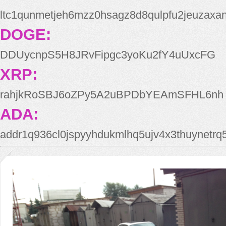
ltc1qunmetjeh6mzz0hsagz8d8qulpfu2jeuzaxa
DOGE:
DDUycnpS5H8JRvFipgc3yoKu2fY4uUxcFG
XRP:
rahjkRoSBJ6oZPy5A2uBPDbYEAmSFHL6nh
ADA:
addr1q936cl0jspyyhdukmlhq5ujv4x3thuynetr