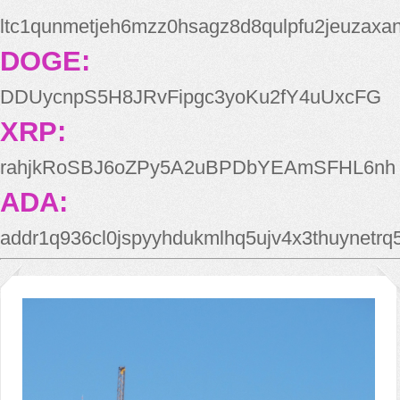
ltc1qunmetjeh6mzz0hsagz8d8qulpfu2jeuzaxa
DOGE:
DDUycnpS5H8JRvFipgc3yoKu2fY4uUxcFG
XRP:
rahjkRoSBJ6oZPy5A2uBPDbYEAmSFHL6nh
ADA:
addr1q936cl0jspyyhdukmlhq5ujv4x3thuynetr