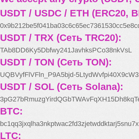
USDT / USDC / ETH (ERC20, B
0x9b212be5f041ba03c6c65ec7361530cc5e8c
USDT / TRX (Сеть TRC20):
TAb8DD6Ky5Dbfwy241JavhksPCo38nkVsL
USDT / TON (Сеть TON):
UQBVyfFlVFln_P9A5bjd-5LtydWvfpi40X9cW3
USDT / SOL (Сеть Solana):
3pG27bRmuzgYirdQGbTWAvFqXH15Dh8kqT
BTC:
bc1qq3jxqlha3nkptwac2fd3zjetwddktarj5snu7x
LTC: