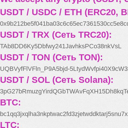
USDT / USDC / ETH (ERC20, B
0x9b212be5f041ba03c6c65ec7361530cc5e8c
USDT / TRX (Сеть TRC20):
TAb8DD6Ky5Dbfwy241JavhksPCo38nkVsL
USDT / TON (Сеть TON):
UQBVyfFlVFln_P9A5bjd-5LtydWvfpi40X9cW3
USDT / SOL (Сеть Solana):
3pG27bRmuzgYirdQGbTWAvFqXH15Dh8kqT
BTC:
bc1qq3jxqlha3nkptwac2fd3zjetwddktarj5snu7x
LTC: