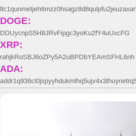
ltc1qunmetjeh6mzz0hsagz8d8qulpfu2jeuzaxa
DOGE:
DDUycnpS5H8JRvFipgc3yoKu2fY4uUxcFG
XRP:
rahjkRoSBJ6oZPy5A2uBPDbYEAmSFHL6nh
ADA:
addr1q936cl0jspyyhdukmlhq5ujv4x3thuynetr